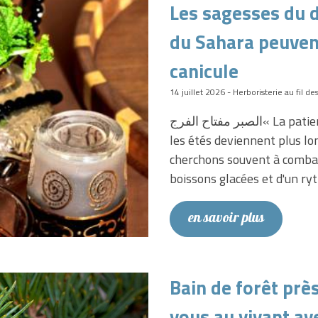
Les sagesses du d
du Sahara peuven
canicule
14 juillet 2026 - Herboristerie au fil de
الصبر مفتاح الفرج« La patience est la clé du soulagement. » Alors que
les étés deviennent plus lon
cherchons souvent à combatt
boissons glacées et d'un r
en savoir plus
Bain de forêt prè
vous au vivant a