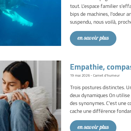
tout. L'espace familier s'ef
bips de machines, l'odeur a
suspendu, nous voilà, proc
en savoir plus
Empathie, compa
19 mai 2026 - Carnet d'humeur
Trois postures distinctes. U
deux dynamiques On utilis
des synonymes. C'est une con
cache une différence fonda
en savoir plus