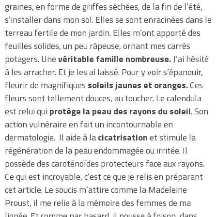
graines, en forme de griffes séchées, de la fin de l’été,
s’installer dans mon sol. Elles se sont enracinées dans le
terreau fertile de mon jardin. Elles m’ont apporté des
feuilles solides, un peu râpeuse, ornant mes carrés
potagers. Une
véritable famille nombreuse.
J’ai hésité
à les arracher. Et je les ai laissé. Pour y voir s’épanouir,
fleurir de magnifiques
soleils jaunes et oranges.
Ces
fleurs sont tellement douces, au toucher. Le calendula
est celui qui
protège la peau des rayons du soleil
. Son
action vulnéraire en fait un incontournable en
dermatologie. Il aide à la
cicatrisation
et stimule la
régénération de la peau endommagée ou irritée. Il
possède des caroténoïdes protecteurs face aux rayons.
Ce qui est incroyable, c’est ce que je relis en préparant
cet article. Le soucis m’attire comme la Madeleine
Proust, il me relie à la mémoire des femmes de ma
lignée. Et comme par hasard, il pousse à foison, dans