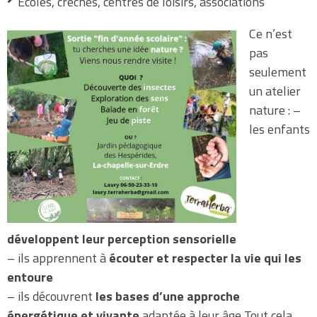
Écoles, crèches, centres de loisirs, associations
Ce n’est
pas
seulement
un atelier
nature : –
les enfants
développent leur perception sensorielle
– ils apprennent à
écouter et respecter la vie qui les
entoure
– ils découvrent
les bases d’une approche
énergétique et vivante
adaptée à leur âge Tout cela