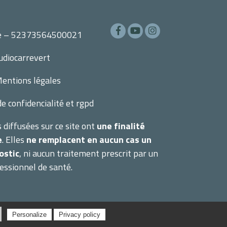
lle – 52373564500021
udiocarrevert
entions légales
de confidencialité et rgpd
 diffusées sur ce site ont
une finalité
e
. Elles
ne remplacent en aucun cas un
ostic
, ni aucun traitement prescrit par un
essionnel de santé.
Personalize
Privacy policy