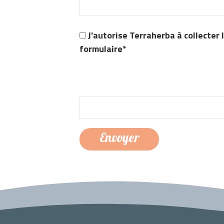
J'autorise Terraherba à collecter
formulaire*
Pour vérifier que vous n'êtes pas u
et 4 :