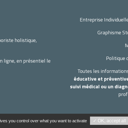
Entreprise Individue
Graphisme
St
riste holistique,
M
Politique 
ligne, en présentiel le
Toutes les informations
éducative et préventiv
suivi médical ou un diagn
prof
Terraherba 2026 –
Mentions légales
–
Gestion des cookies
ives you control over what you want to activate
✓ OK, accept all