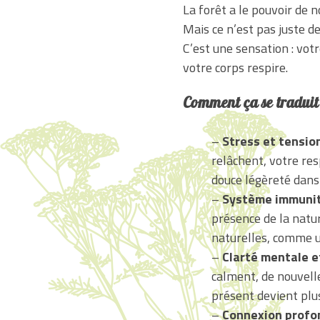
La forêt a le pouvoir de 
Mais ce n’est pas juste d
C’est une sensation : votre
votre corps respire.
Comment ça se traduit 
–
Stress et tensio
relâchent, votre res
douce légèreté dans
–
Système immunit
présence de la natu
naturelles, comme un
–
Clarté mentale e
calment, de nouvelle
présent devient plus
–
Connexion profon