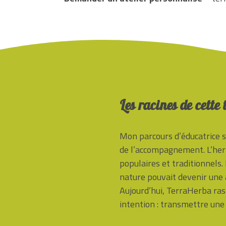
Les racines de cette
Mon parcours d’éducatrice sp
de l’accompagnement. L’herb
populaires et traditionnels
nature pouvait devenir une a
Aujourd’hui, TerraHerba r
intention : transmettre une