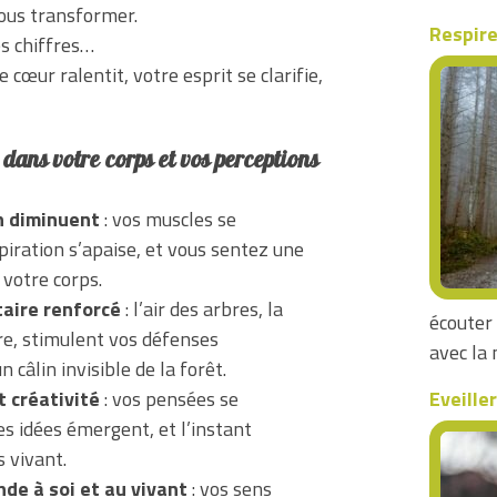
nous transformer.
Respire
es chiffres…
 cœur ralentit, votre esprit se clarifie,
dans votre corps et vos perceptions
n diminuent
: vos muscles se
piration s’apaise, et vous sentez une
 votre corps.
aire renforcé
: l’air des arbres, la
écouter 
re, stimulent vos défenses
avec la 
 câlin invisible de la forêt.
Eveiller
t créativité
: vos pensées se
s idées émergent, et l’instant
 vivant.
de à soi et au vivant
: vos sens