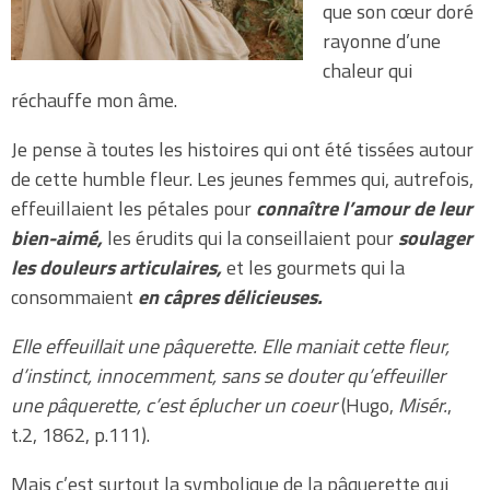
que son cœur doré
rayonne d’une
chaleur qui
réchauffe mon âme.
Je pense à toutes les histoires qui ont été tissées autour
de cette humble fleur. Les jeunes femmes qui, autrefois,
effeuillaient les pétales pour
connaître l’amour de leur
bien-aimé,
les érudits qui la conseillaient pour
soulager
les douleurs articulaires,
et les gourmets qui la
consommaient
en câpres délicieuses.
Elle effeuillait une pâquerette. Elle maniait cette fleur,
d’instinct, innocemment, sans se douter qu’effeuiller
une pâquerette, c’est éplucher un coeur
(Hugo,
Misér.
,
t.2, 1862, p.111).
Mais c’est surtout la symbolique de la pâquerette qui