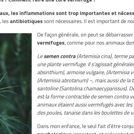
caux, les inflammations sont trop importantes et nécessi
, les
antibiotiques
sont nécessaires. Il est important de n
De façon générale, on peut se débarrasser 
vermifuges
, comme pour nos animaux dom
Le
semen contra
(Artemisia cina), terme pa
une plante vermifuge. Il s’agissait général
absinthium), armoise vulgaire, (Artemisia v
(Artemisia abrotanum) –, mais aussi de la 
santoline (Santolina chamaecyparissus). D
est la forme contractée de semen contra v
animaux étaient aussi vermifugés avec les 
des poules, tanaise dans les boulettes de 
Dans mon enfance, le seul fait d’être con