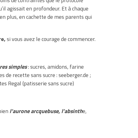
oins de contraintes que le protocole
’il agissait en profondeur. Et à chaque
t en plus, en cachette de mes parents qui
re,
si vous avez le courage de commencer.
cres simples
: sucres, amidons, farine
ées de recette sans sucre : seeberger.de ;
tes Regal (patisserie sans sucre)
bien
l’aurone arcquebuse, l’absinth
e,