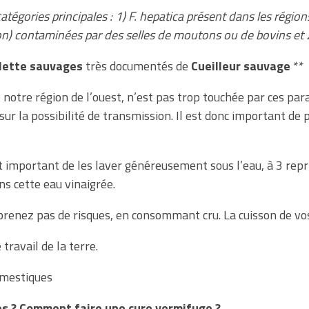
tégories principales : 1)
F. hepatica
présent dans les régions
eron) contaminées par des selles de moutons ou de bovins et 
llette sauvages
très documentés de
Cueilleur sauvage
**
 notre région de l’ouest, n’est pas trop touchée par ces pa
sur la possibilité de transmission. Il est donc important d
 est important de les laver généreusement sous l’eau, à 3 repr
s cette eau vinaigrée.
prenez pas de risques, en consommant cru. La cuisson de vos
travail de la terre.
omestiques
es ? Comment faire une cure vermifuge ?