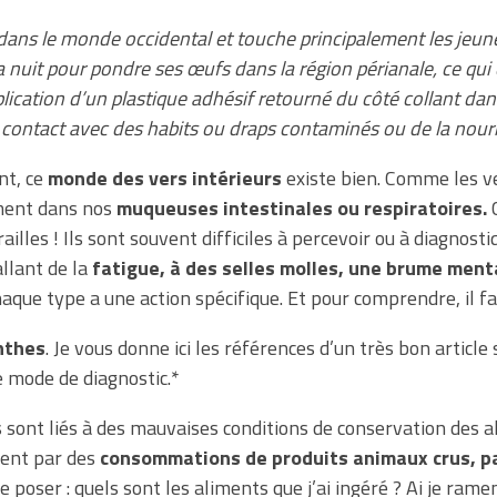
e dans le monde occidental et touche principalement les jeun
 nuit pour pondre ses œufs dans la région périanale, ce qu
plication d’un plastique adhésif retourné du côté collant dan
r contact avec des habits ou draps contaminés ou de la nourr
nt, ce
monde des vers intérieurs
existe bien. Comme les ve
ement dans nos
muqueuses intestinales ou respiratoires.
illes ! Ils sont souvent difficiles à percevoir ou à diagnost
llant de la
fatigue, à des selles molles, une brume ment
haque type a une action spécifique. Et pour comprendre, il f
nthes
. Je vous donne ici les références d’un très bon article 
le mode de diagnostic.*
 sont liés à des mauvaises conditions de conservation des a
ment par des
consommations de produits animaux crus, p
poser : quels sont les aliments que j’ai ingéré ? Ai je ramen