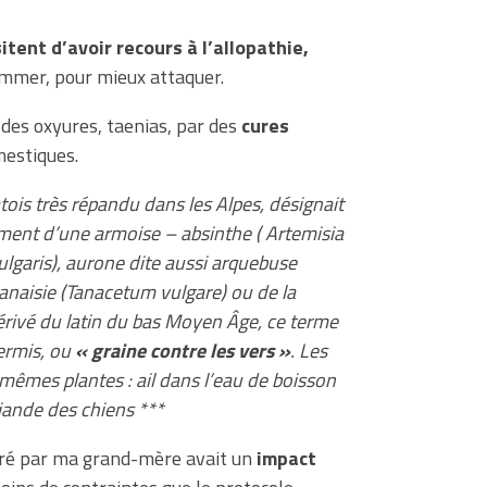
tent d’avoir recours à l’allopathie,
ommer, pour mieux attaquer.
des oxyures, taenias, par des
cures
estiques.
tois très répandu dans les Alpes, désignait
ement d’une armoise – absinthe ( Artemisia
ulgaris), aurone dite aussi arquebuse
tanaisie (Tanacetum vulgare) ou de la
érivé du latin du bas Moyen Âge, ce terme
ermis, ou
« graine contre les vers »
. Les
mêmes plantes : ail dans l’eau de boisson
viande des chiens ***
juré par ma grand-mère avait un
impact