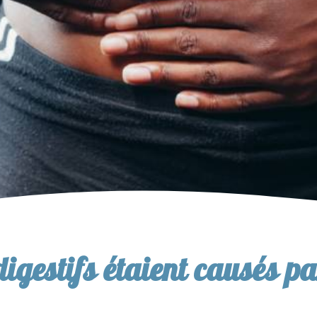
igestifs étaient causés pa