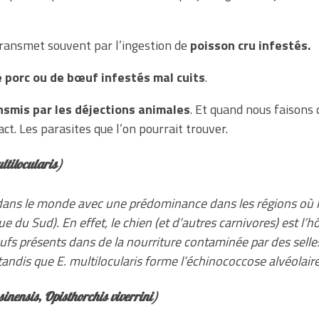
ransmet souvent par l’ingestion de
poisson cru infestés.
 porc ou de bœuf infestés mal cuits
.
nsmis par les déjections animales
. Et quand nous faisons
t. Les parasites que l’on pourrait trouver.
ltilocularis
)
dans le monde avec une prédominance dans les régions où l
ue du Sud). En effet, le chien (et d’autres carnivores) est l’h
ufs présents dans de la nourriture contaminée par des sell
 tandis que
E. multilocularis
forme l’échinococcose alvéolaire
sinensis
,
Opisthorchis viverrini
)