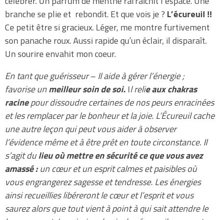
célébrer. Un parfum de menthe rafraichit l’espace. Une
branche se plie et rebondit. Et que vois je ?
L’écureuil !!
Ce petit être si gracieux. Léger, me montre furtivement
son panache roux. Aussi rapide qu’un éclair, il disparaît.
Un sourire envahit mon coeur.
En tant que guérisseur
–
Il aide à gérer l’énergie ;
favorise un
meilleur soin de soi.
I
l reli
e aux chakras
racine
pour dissoudre certaines de nos peurs enracinées
et les remplacer par le bonheur et la joie.
L’Écureuil cache
une autre leçon qui peut vous aider à observer
l’évidence même et à être prêt en toute circonstance. Il
s’agit du
lieu où mettre en sécurité ce que vous avez
amassé :
un cœur et un esprit calmes et paisibles où
vous engrangerez sagesse et tendresse. Les énergies
ainsi recueillies libéreront le cœur et l’esprit et vous
saurez alors que tout vient à point à qui sait attendre le