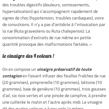
des troubles digestifs (douleurs, vomissements,
hypersalivation) qui s’accompagnent rapidement de
signes de choc (hypotension, troubles cardiaques), voire
de convulsions. Il n’y a pas d’antidote à l’intoxication par
la rue (Ruta graveolens ou Ruta chalepensis). La
consommation d’extraits de rue même en petite
quantité provoque des malformations fœtales. »
le vinaigre des 4 voleurs !
On en compose un
vinaigre préservatif de toute
contagion
en faisant infuser des feuilles fraîches de rue
(20 grammes), pimprenelle (10 grammes), bétoine (10
grammes), baie de genièvre (10 grammes), trois gousses
d’ail, six noix vertes et une pincée de camphre, à prendre
une cuillerée le matin et l’autre après midi. Le vinaigre
dit des quatre-voleurs a à peu près la même