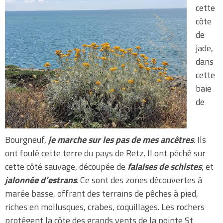
cette
côte
de
jade,
dans
cette
baie
de
Bourgneuf,
je marche sur les pas de mes ancêtres
. Ils
ont foulé cette terre du pays de Retz. Il ont pêché sur
cette côté sauvage, découpée de
falaises de schistes
, et
jalonnée d’estrans
. Ce sont des zones découvertes à
marée basse, offrant des terrains de pêches à pied,
riches en mollusques, crabes, coquillages. Les rochers
protégent la côte des grands vents de la pointe St