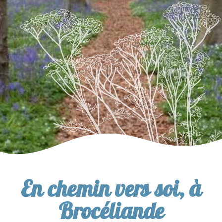
En chemin vers soi, à
Brocéliande