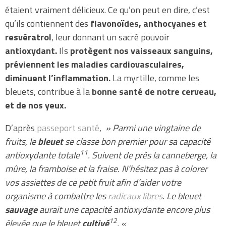
étaient vraiment délicieux. Ce qu’on peut en dire, c’est
qu’ils contiennent des
flavonoïdes, anthocyanes et
resvératrol
, leur donnant un sacré pouvoir
antioxydant.
Ils
protègent nos vaisseaux sanguins,
préviennent les maladies cardiovasculaires,
diminuent l’inflammation.
La myrtille, comme les
bleuets, contribue à la
bonne santé de notre cerveau,
et de nos yeux.
D’après
passeport santé
,
» Parmi une vingtaine de
fruits, le
bleuet
se classe bon premier pour sa capacité
11
antioxydante totale
. Suivent de près la canneberge, la
mûre, la framboise et la fraise. N’hésitez pas à colorer
vos assiettes de ce petit fruit afin d’aider votre
organisme à combattre les
radicaux libres
. Le bleuet
sauvage
aurait une capacité antioxydante encore plus
12
élevée que le bleuet
cultivé
. «