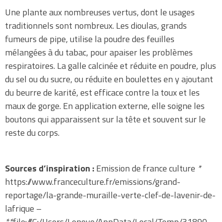
Une plante aux nombreuses vertus, dont le usages
traditionnels sont nombreux. Les dioulas, grands
fumeurs de pipe, utilise la poudre des feuilles
mélangées à du tabac, pour apaiser les problèmes
respiratoires. La galle calcinée et réduite en poudre, plus
du sel ou du sucre, ou réduite en boulettes en y ajoutant
du beurre de karité, est efficace contre la toux et les
maux de gorge. En application externe, elle soigne les
boutons qui apparaissent sur la tête et souvent sur le
reste du corps.
Sources d’inspiration :
Emission de france culture
*
https://www.franceculture.fr/emissions/grand-
reportage/la-grande-muraille-verte-clef-de-lavenir-de-
lafrique –
**
file:///C:/Users/Lenovo/AppData/Local/Temp/31890-