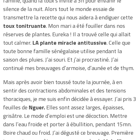
famille, quand la toux s’invite à 3h pour envahir le
silence de la nuit. Alors tout le monde essaie de
transmettre la recette qui nous aidera à endiguer cette
toux tonitruante
. Mon mari a été fouiller dans nos
réserves de plantes. Eureka ! Il a trouvé celle qui allait
tout calmer.
LA plante miracle antitussive
. Celle que
toute bonne famille sénégalaise utilise pendant la
saison des pluies. J’ai souri. Et j’ai procrastiné. J’ai
continué mes breuvages d’armoise, d’aunée et de thym.
Mais après avoir bien toussé toute la journée, à en
sentir des contractions abdominales et des tensions
thoraciques, je me suis enfin décidée à essayer. J’ai pris 3
feuilles de
Nguer.
Elles sont assez larges, épaisses,
grisâtre. Le mode d’emploi est une décoction. Mettre
dans l’eau froide et porter à ébullition, pendant 15mn.
Boire chaud ou froid. J’ai dégusté ce breuvage. Première