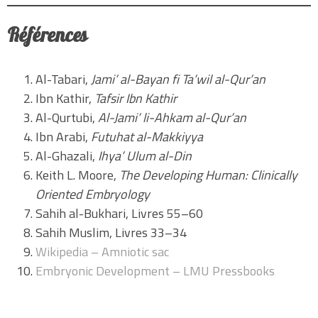
Références
Al-Tabari,
Jami’ al-Bayan fi Ta’wil al-Qur’an
Ibn Kathir,
Tafsir Ibn Kathir
Al-Qurtubi,
Al-Jami’ li-Ahkam al-Qur’an
Ibn Arabi,
Futuhat al-Makkiyya
Al-Ghazali,
Ihya’ Ulum al-Din
Keith L. Moore,
The Developing Human: Clinically
Oriented Embryology
Sahih al-Bukhari, Livres 55–60
Sahih Muslim, Livres 33–34
Wikipedia – Amniotic sac
Embryonic Development – LMU Pressbooks