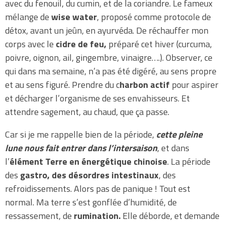
avec du fenouil, du cumin, et de la coriandre. Le fameux
mélange de
wise water
, proposé comme protocole de
détox, avant un jeûn, en ayurvéda. De réchauffer mon
corps avec le
cidre de feu,
préparé cet hiver (curcuma,
poivre, oignon, ail, gingembre, vinaigre….). Observer, ce
qui dans ma semaine, n’a pas été digéré, au sens propre
et au sens figuré. Prendre du c
harbon actif
pour aspirer
et décharger l’organisme de ses envahisseurs. Et
attendre sagement, au chaud, que ça passe.
Car si je me rappelle bien de la période,
cette pleine
lune nous fait entrer dans l’intersaison
, et dans
l’
élément Terre en énergétique chinoise
. La période
des
gastro, des désordres intestinaux
, des
refroidissements. Alors pas de panique ! Tout est
normal. Ma terre s’est gonflée d’humidité, de
ressassement, de
rumination.
Elle déborde, et demande