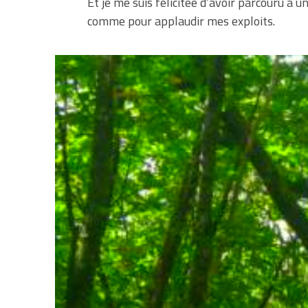
Et je me suis félicitée d’avoir parcouru à 
comme pour applaudir mes exploits.