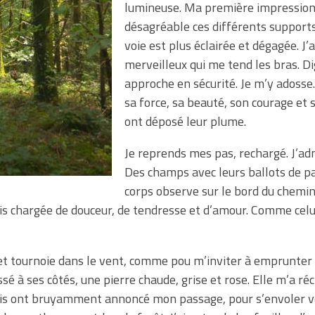
lumineuse. Ma première impression 
désagréable ces différents supports 
voie est plus éclairée et dégagée. J
merveilleux qui me tend les bras. Di
approche en sécurité. Je m’y adosse.
sa force, sa beauté, son courage et 
ont déposé leur plume.
Je reprends mes pas, rechargé. J’ad
Des champs avec leurs ballots de pai
corps observe sur le bord du chemin
suis chargée de douceur, de tendresse et d’amour. Comme cel
e et tournoie dans le vent, comme pou m’inviter à emprunter 
assé à ses côtés, une pierre chaude, grise et rose. Elle m’a
ais ont bruyamment annoncé mon passage, pour s’envoler vers