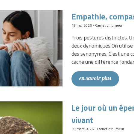
Empathie, compa
19 mai 2026 - Carnet d'humeur
Trois postures distinctes. U
deux dynamiques On utilis
des synonymes. C'est une con
cache une différence fonda
en savoir plus
Le jour où un épe
vivant
30 mars 2026 - Carnet d'humeur