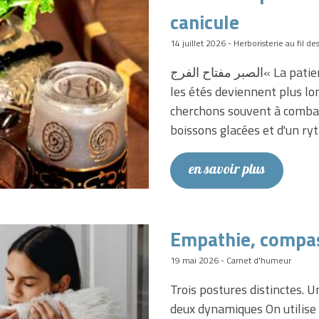
canicule
14 juillet 2026 - Herboristerie au fil de
الصبر مفتاح الفرج« La patience est la clé du soulagement. » Alors que
les étés deviennent plus lon
cherchons souvent à combatt
boissons glacées et d'un r
en savoir plus
Empathie, compa
19 mai 2026 - Carnet d'humeur
Trois postures distinctes. U
deux dynamiques On utilis