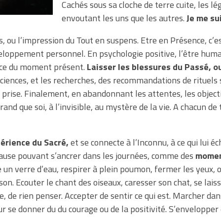
Cachés sous sa cloche de terre cuite, les 
envoutant les uns que les autres.
Je me su
, ou l’impression du Tout en suspens. Etre en Présence, c’e
eloppement personnel. En psychologie positive, l’être humai
ance du moment présent.
Laisser les blessures du Passé, ou
ciences, et les recherches, des recommandations de rituel
prise. Finalement, en abandonnant les attentes, les objectifs
grand que soi, à l’invisible, au mystère de la vie. A chacun 
périence du Sacré,
et se connecte à l’Inconnu, à ce qui lui é
 pause pouvant s’ancrer dans les journées, comme des
momen
re un verre d’eau, respirer à plein poumon, fermer les yeux,
son. Ecouter le chant des oiseaux, caresser son chat, se la
, de rien penser. Accepter de sentir ce qui est. Marcher dan
r se donner du du courage ou de la positivité. S’envelopper