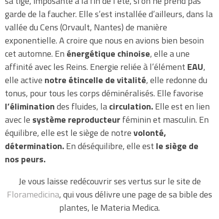
sa tige, imposante à la fin de l’été, si on ne prend pas
garde de la faucher. Elle s’est installée d’ailleurs, dans la
vallée du Cens (Orvault, Nantes) de manière
exponentielle. A croire que nous en avions bien besoin
cet automne. En
énergétique chinoise
, elle a une
affinité avec les Reins. Energie reliée à l’élément
EAU
,
elle active
notre étincelle de vitalité
, elle redonne du
tonus, pour tous les corps déminéralisés. Elle favorise
l’élimination
des fluides, la
circulation.
Elle est en lien
avec le
système reproducteur
féminin et masculin. En
équilibre, elle est le siège de notre
volonté,
détermination.
En déséquilibre, elle est
le siège de
nos peurs.
Je vous laisse redécouvrir ses vertus sur le site de
Floramedicina
, qui vous délivre une page de sa bible des
plantes, le Materia Medica.